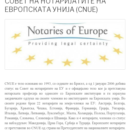
СОВЕТ НА НОТАРИЈАТИТЕ НА
ЕВРОПСКАТА УНИЈА (CNUE)
CNUE е тело основано во 1993, со седиште во Брисел, а од 1 јануари 2006 добива
статус на Совет на нотаријатите на ЕУ и е официјално тело кое ја претставува
нотарската професија во односите со Европските институции и ги изразува
заедничките одлуки на своите членови во институциите на Европската унија. Во
своите редови брои 22 нотаријати на земји-членки на ЕУ: Австрија, Белгија,
Бугарија, Хрватска, Чешка, Естонија, Франција, Германија, Грција, Унгарија,
Италија, Латвија, Литванија, Луксембург, Малта, Холандија, Полска, Португалија,
Романија, Словачка, Словенија и Шпанија. Како и 4 нотаријати, членови со статус
на набљудувач: Македонија, Црна Гора, Србија и Турција. Европските нотаријати
се претставени во CNUE од страна на Претседателите на националните нотаријати.