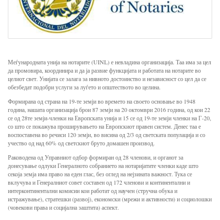
Меѓународната унија на нотарите (UINL) е невладина организација. Таа има за цел
да промовира, координира и да ја развие функцијата и работата на нотарите во
целиот свет. Унијата се залага за нивното достоинство и независност со цел да се
обезбедат подобри услуги за луѓето и општеството во целина.
Формирана од страна на 19-те земји во времето на своето основање во 1948
година, нашата организација брои 87 земји на 20 октомври 2016 година, од кои 22
се од 28те земји-членки на Европската унија и 15 се од 19-те земји членки на Г-20,
со што се покажува проширувањето на Европскиот правен систем. Денес таа е
воспоставена во речиси 120 земји, во висина од 2/3 од светската популација и со
учество од над 60% од светскиот бруто домашен производ.
Раководена од Управниот одбор формиран од 28 членови, и органот за
донесување одлуки Генералното собранието на нотаријатите членки каде што
секоја земја има право на еден глас, без оглед на нејзината важност. Тука се
вклучува и Генералниот совет составен од 172 членови и континентални и
интерконтинентални комисии кои работат од научен (стручна обука и
истражување), стратешки (развој), економски (мрежи и активности) и социолошки
(човекови права и социјална заштита) аспект.