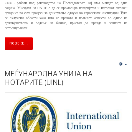
CNUE работи под раководство на Претседателот, кој има мандат од една
година. Мисијата на CNUE е да се промовира нотаријатот и неговиот активен
придонес во сите процеси за донесување одлуки во европските институции. Тука
се вклучени области како што се правото и правните аспекти во однос на
државјанството и водење на бизнис, пристап до правда и заштита на
потрошувачите.
ПОВЕЌЕ...
МЕЃУНАРОДНА УНИЈА НА
НОТАРИТЕ (UINL)