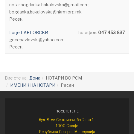
notar.bogdanka.bakalovska@gmail.com;
bogdanka.bakalovska@nkrm.org.mk
Ресен,
Гоце ПАВЛОВСКИ
Телефон:
047 453 837
gocepavlovski@yahoo.com
Ресен,
Вие сте на:
Дома
НОТАРИ ВО РСМ
ИМЕНИК НА НОТАРИ
Ресен
ПОСЕТЕТЕ НЕ
бул. 8-ми Септември, бр. 2 кат 1,
1000 Скопје
Република Северна Македонија