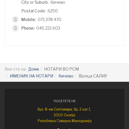
City or Suburb:
Кичево
Postal Code:
6250
Mobile:
071 378 470
Phone:
045 221 603
Вие сте на:
Дома
НОТАРИ ВО РСМ
ИМЕНИК НА НОТАРИ
Кичево
Вјолца САЛИУ
ПОСЕТЕТЕ НЕ
бул. 8-ми Септември, бр. 2 кат 1,
1000 Скопје
Република Северна Македонија