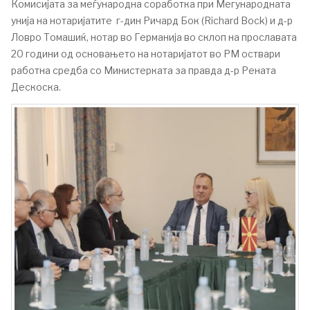
Комисијата за меѓународна соработка при Мегународната
унија на нотаријатите г-дин Ричард Бок (Richard Bock) и д-р
Ловро Томашиќ, нотар во Германија во склоп на прославата
20 години од основањето на нотаријатот во РМ оствари
работна средба со Министерката за правда д-р Рената
Дескоска.