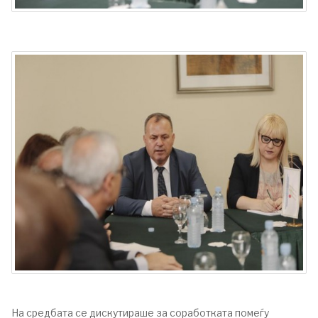
На средбата се дискутираше за соработката помеѓу