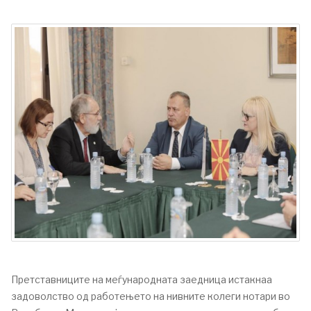
Претставниците на меѓународната заедница истакнаа
задоволство од работењето на нивните колеги нотари во