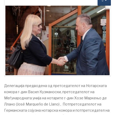
Делегација предводена од претседателот на Нотарската
комора г-дин Васил Кузманоски, претседателот на
Меѓународната унија на нотарите г-дин Хозе Маркењо де
Ллано (José Marqueño de Llano) , Потпретседателот на
Германската сојузна нотарска комора и потпретседател на