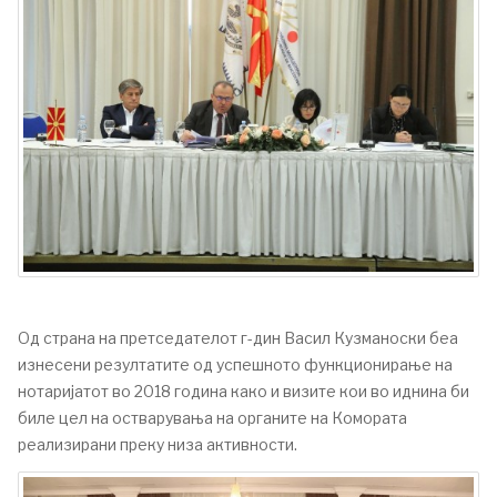
Од страна на претседателот г-дин Васил Кузманоски беа
изнесени резултатите од успешното функционирање на
нотаријатот во 2018 година како и визите кои во иднина би
биле цел на остварувања на органите на Комората
реализирани преку низа активности.