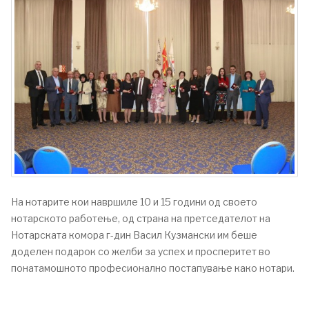
На нотарите кои навршиле 10 и 15 години од своето
нотарското работење, од страна на претседателот на
Нотарската комора г-дин Васил Кузмански им беше
доделен подарок со желби за успех и просперитет во
понатамошното професионално постапување како нотари.