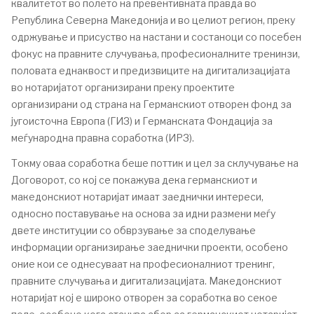
квалитетот во полето на превентивната правда во
Република Северна Македонија и во целиот регион, преку
одржување и присуство на настани и состаноци со посебен
фокус на правните случувања, професионалните тренинзи,
половата еднаквост и предизвиците на дигитализацијата
во нотаријатот организирани преку проектите
организирани од страна на Германскиот отворен фонд за
југоисточна Европа (ГИЗ) и Германската Фондација за
меѓународна правна соработка (ИРЗ).
Токму оваа соработка беше поттик и цел за склучување на
Договорот, со кој се покажува дека германскиот и
македонскиот нотаријат имаат заеднички интереси,
односно поставување на основа за идни размени меѓу
двете институции со обврзување за споделување
информации организирање заеднички проекти, особено
оние кои се однесуваат на професионалниот тренинг,
правните случувања и дигитализацијата. Македонскиот
нотаријат кој е широко отворен за соработка во секое