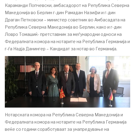
Караманди Попчевски, амбасадорот на Република Северна
Македонија во Берлин г-дин Рамадан Назифи и г-дин
Драган Петковски – министер советник во Амбасадата на
Република Северна Македонија во Берлин, како и г-дин
Ловро Томашиќ- претставник за меѓународни односи на
Федералната комора на нотарите на Република Германија и
г-ѓа Надја Данингер – Кандидат за нотар во Германија.
Нотарската комора на Република Северна Македонија и
Федералната комора на нотарите на Република Германија
веќе со години соработуваат за унапредување на