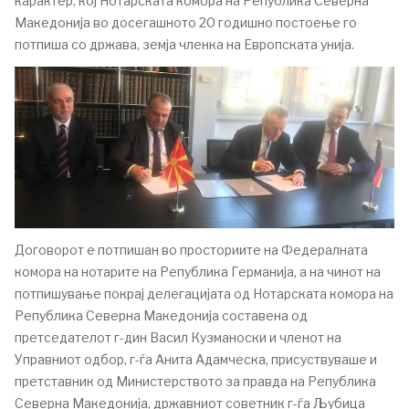
карактер, кој Нотарската комора на Република Северна
Македонија во досегашното 20 годишно постоење го
потпиша со држава, земја членка на Европската унија.
Договорот е потпишан во просториите на Федералната
комора на нотарите на Република Германија, а на чинот на
потпишување покрај делегацијата од Нотарската комора на
Република Северна Македонија составена од
претседателот г-дин Васил Кузманоски и членот на
Управниот одбор, г-ѓа Анита Адамческа, присуствуваше и
претставник од Министерството за правда на Република
Северна Македонија, државниот советник г-ѓа Љубица