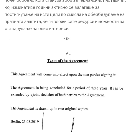
поле, особено кога станува збор за германскиот нотаријат,
кој изминативе години активно се залагаше за
постигнување на исти цели во смисла на обезбедување на
правната заштита, ќе ги вложи сите ресурси и можности за
остварување на овие интереси.