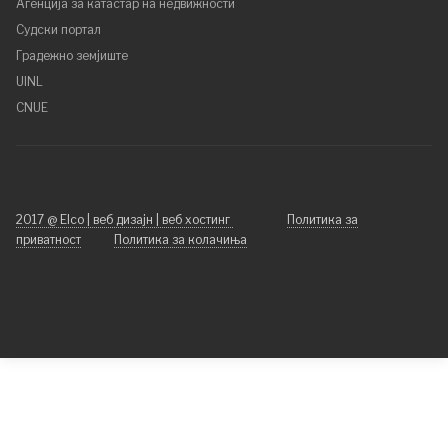
Агенција за катастар на недвижности
Судски портал
Градежно земјиште
UINL
CNUE
2017 @ Elco | веб дизајн | веб хостинг
Политика за
приватност
Политика за колачиња