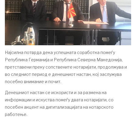
Најсилна потврда дека успешната соработка помеѓу
Република Германија и Република Северна Македонија,
претставени преку сопствените нотаријати, продолжува и
во следниот период е денешниот настан, кој заслужува
посебно внимание и почит.
Денешниот настан се искористи и за размена на
информации и искуства помеѓу двата нотаријати, со
посебен акцент на дигитализацијата на нотарското
работење.