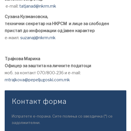
e-mail:
tatjanad@nkrm.mk
Сузана Кузмановска,
технички секретар на НКРСМ и лице за слободен
пристап до информации од јавен карактер
е-маил:
suzanaj@nkrm.mk
Трајкова Марика
Офицер за заштита на личните податоци
моб. за контакт 070/800-236 и e-mail:
mtrajkova@pepeljugoski.com.mk
Контакт форма
Испратете е-порака. Сите полиња со ѕвездичка (*) се
задолжителни.