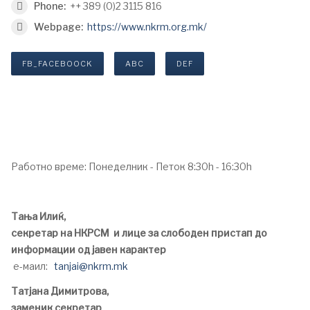
Phone:
++ 389 (0)2 3115 816
Webpage:
https://www.nkrm.org.mk/
FB_FACEBOOCK
ABC
DEF
Работно време: Понеделник - Петок 8:30h - 16:30h
Тања Илиќ,
секретар на НКРСМ и лице за слободен пристап до
информации од јавен карактер
е-маил:
tanjai@nkrm.mk
Татјана Димитрова,
заменик секретар