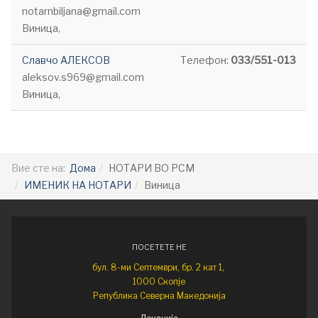
notarnbiljana@gmail.com
Виница,
Славчо АЛЕКСОВ
Телефон:
033/551-013
aleksov.s969@gmail.com
Виница,
Вие сте на:
Дома
НОТАРИ ВО РСМ
ИМЕНИК НА НОТАРИ
Виница
ПОСЕТЕТЕ НЕ
бул. 8-ми Септември, бр. 2 кат 1,
1000 Скопје
Република Северна Македонија