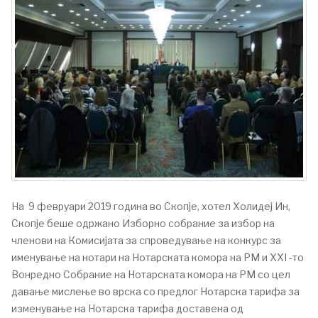
На 9 февруари 2019 година во Скопје, хотел Холидеј Ин,
Скопје беше одржано Изборно собрание за избор на
членови на Комисијата за спроведување на конкурс за
именување на нотари на Нотарската комора на РМ и XXI -то
Вонредно Собрание на Нотарската комора на РМ со цел
давање мислење во врска со предлог Нотарска тарифа за
изменување на Нотарска тарифа доставена од