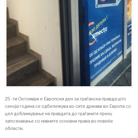
25 -ти Октомври е Европски ден за граѓанска правда што
секоја година се одбележува во сите држави во Европа со
цел доближување на правдата до граѓаните преку
запознавање со нивните основни права во повеќе
области.