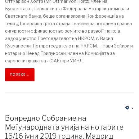
Оттмар вон Холтз (Mr. Ottmar von Holtz), член на
Бундестагот, Германската Федерална Нотарска комора и
Светската банка, беше организирана Конференција на
тема ,,Доверлива трета страна - начини за поголема правна
сигурност и ефикасност во земјите во развој'', на која
зедоа учество Претседателот на НКРСМ, г. Васил
Кузманоски, Потпретседателот на НКРСМ, г. Наџи Зеќири и
нотар м-р Ненад Трипуноски, член на Комисијата за
европски прашања - (CАЕ) при УИНЛ.
ПОВЕЌЕ...
Вонредно Собрание на
Меѓународната унија на нотарите
15/16 јуни 2019 година, Мадрид