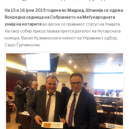
На 15 и 16 јуни 2019 година во Мадрид, Шпанија се одржа
Вонредна седница на Собранието на Меѓународната
унија на нотарите
во врска со правниот статус на Унијата.
На овој собир присуствуваа претседателот на Нотарската
комора, Васил Кузманоски и членот на Управниот одбор,
Сашо Ѓурчиноски.