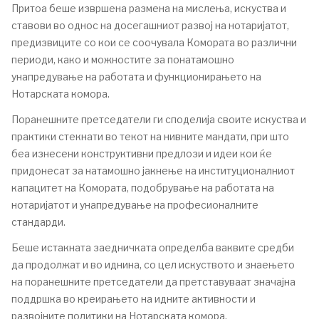
Притоа беше извршена размена на мислења, искуства и
ставови во однос на досегашниот развој на нотаријатот,
предизвиците со кои се соочувала Комората во различни
периоди, како и можностите за понатамошно
унапредување на работата и функционирањето на
Нотарската комора.
Поранешните претседатели ги споделија своите искуства и
практики стекнати во текот на нивните мандати, при што
беа изнесени конструктивни предлози и идеи кои ќе
придонесат за натамошно јакнење на институционалниот
капацитет на Комората, подобрување на работата на
нотаријатот и унапредување на професионалните
стандарди.
Беше истакната заедничката определба ваквите средби
да продолжат и во иднина, со цел искуството и знаењето
на поранешните претседатели да претставуваат значајна
поддршка во креирањето на идните активности и
развојните политики на Нотарската комора.