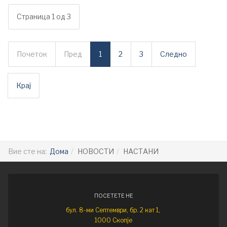
Страница 1 од 3
Почеток
Пред
1
2
3
Следно
Крај
Вие сте на:
Дома
НОВОСТИ
НАСТАНИ
ПОСЕТЕТЕ НЕ
бул. 8-ми Септември, бр. 2 кат 1,
1000 Скопје