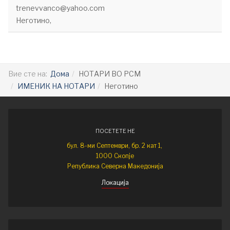
trenevvanco@yahoo.com
Неготино,
Вие сте на:
Дома
НОТАРИ ВО РСМ
ИМЕНИК НА НОТАРИ
Неготино
ПОСЕТЕТЕ НЕ
бул. 8-ми Септември, бр. 2 кат 1,
1000 Скопје
Република Северна Македонија
Локација