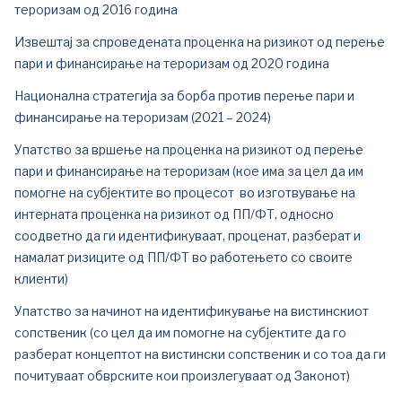
тероризам од 2016 година
Извештај за спроведената проценка на ризикот од перење
пари и финансирање на тероризам од 2020 година
Национална стратегија за борба против перење пари и
финансирање на тероризам (2021 – 2024)
Упатство за вршење на проценка на ризикот од перење
пари и финансирање на тероризам (кое има за цел да им
помогне на субјектите во процесот во изготвување на
интерната проценка на ризикот од ПП/ФТ, односно
соодветно да ги идентификуваат, проценат, разберат и
намалат ризиците од ПП/ФТ во работењето со своите
клиенти)
Упатство за начинот на идентификување на вистинскиот
сопственик (со цел да им помогне на субјектите да го
разберат концептот на вистински сопственик и со тоа да ги
почитуваат обврските кои произлегуваат од Законот)