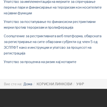
Упатство за имплементација на мерките за спречување
перење пари и финансирање на тероризам кон носителите
на јавни функции
Упатство за постапување по финансиски рестриктивни
мерки против тероризам и пролиферација
Соопштение за рестриктивната веб платформа, обврската
за регистрирање на сите обврзани субјекти од член 5 од
ЗСППФТ како и инструкции и упатсво за процесот на
регистрација
Упатство за проценка на ризик кај нотарите
Вие сте на:
Дома
КОРИСНИ ЛИНКОВИ
УФР