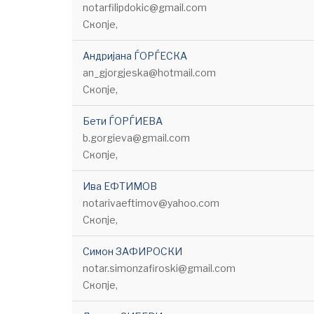
notarfilipdokic@gmail.com
Скопје,
Андријана ЃОРЃЕСКА
an_gjorgjeska@hotmail.com
Скопје,
Бети ЃОРЃИЕВА
b.gorgieva@gmail.com
Скопје,
Ива ЕФТИМОВ
notarivaeftimov@yahoo.com
Скопје,
Симон ЗАФИРОСКИ
notar.simonzafiroski@gmail.com
Скопје,