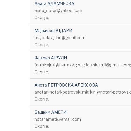
Анита АДАМЧЕСКА
anita_notar@yahoo.com
Скопје,
Мајљинда АЈДАРИ
majlinda.ajdari@gmail.com
Скопје,
Фатмир АЈРУЛИ
fatmir.ajruli@nkrm.org.mk; fatmirajruli@gmail.co
Скопје,
Анета ПЕТРОВСКА АЛЕКСОВА
aneta@notari-petrovski.mk; kiril@notari-petrovsk
Скопје,
Башким АМЕТИ
notar.ameti@gmail.com
Скопје,