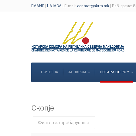
ЕМАИЛ
|
НАЈАВА
| E-mail:
contact@nkrm.mk
| Раб. време: 
ПОЧЕТНА
ЗА НКРСМ
НОТАРИ ВО РСМ
Скопје
Филтер
Необјавено
поле