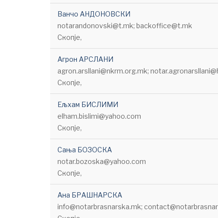
Ванчо АНДОНОВСКИ
notarandonovski@t.mk; backoffice@t.mk
Скопје,
Агрон АРСЛАНИ
agron.arsllani@nkrm.org.mk; notar.agronarsllani
Скопје,
Ељхам БИСЛИМИ
elham.bislimi@yahoo.com
Скопје,
Сања БОЗОСКА
notar.bozoska@yahoo.com
Скопје,
Ана БРАШНАРСКА
info@notarbrasnarska.mk; contact@notarbrasna