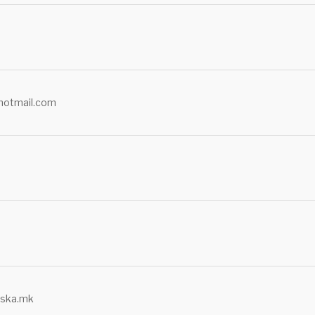
@hotmail.com
rska.mk