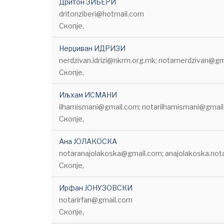
Дритон ЗИБЕРИ
dritonziberi@hotmail.com
Скопје,
Нерџиван ИДРИЗИ
nerdzivan.idrizi@nkrm.org.mk; notarnerdzivan@g
Скопје,
Иљхам ИСМАНИ
ilhamismani@gmail.com; notarilhamismani@gmai
Скопје,
Ана ЈОЛАКОСКА
notaranajolakoska@gmail.com; anajolakoska.no
Скопје,
Ирфан ЈОНУЗОВСКИ
notarirfan@gmail.com
Скопје,